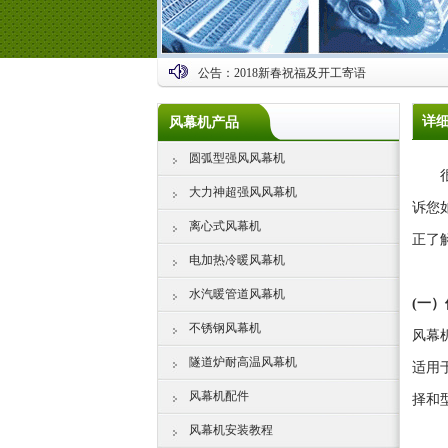
公告：
2018新春祝福及开工寄语
详
风幕机产品
圆弧型强风风幕机
很多
大力神超强风风幕机
诉您
离心式风幕机
正了
电加热冷暖风幕机
水汽暖管道风幕机
(一
不锈钢风幕机
风幕
隧道炉耐高温风幕机
适用
风幕机配件
择和
风幕机安装教程