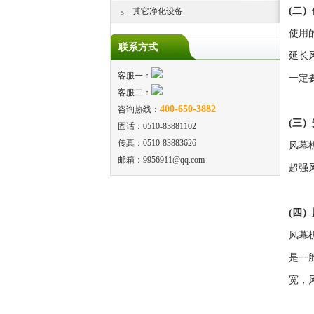
(二
其它净化设备
使用
联系方式
延长
客服一：
一定
客服二：
400-650-3882
咨询热线：
(三
固话：0510-83881102
传真：0510-83883626
风幕
邮箱：9956911@qq.com
超强
(四
风幕
是一
宽，