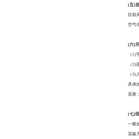
(五
目前
空气
(六)
（1
（2
（3
具体
卖家
(七
一般
花板